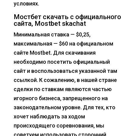
условиях.
Мостбет скачать с официального
сайта, Mostbet skachat
Минимальная ставка — $0,25,
максимальная — $60 на официальном
сайте Mostbet. Для скачивания
необходимо посетить официальный
сайт и воспользоваться указанной там
ссылкой. К сожалению, в нашей стране
сделки по ставкам являются частью
игорного бизнеса, запрещенного на
законодательном уровне. Для тех, кто
хочет наблюдать за ходом
происходящего соревнования, мы
советуем использовать сторонний