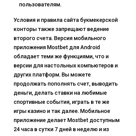
пользователям.
Условия и правила сайта букмекерской
конторы также запрещают ведение
второго счета. Версия мобильного
приложения Mostbet для Android
обладает теми же функциями, что и
версии для настольных компьютеров и
других платформ. Вы можете
продолжать пополнять счет, выводить
деньги, делать ставки на любимые
спортивные события, играть в те же
игры казино и так далее. Мобильное
приложение делает Mostbet доступным
24 часа в сутки 7 дней в неделю и из