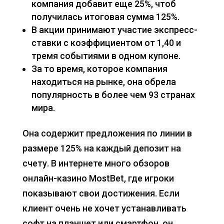
компания добавит еще 25%, чтоб
получилась итоговая сумма 125%.
В акции принимают участие экспресс-
ставки с коэффициентом от 1,40 и
тремя событиями в одном купоне.
За то время, которое компания
находиться на рынке, она обрела
популярность в более чем 93 странах
мира.
Она содержит предложения по линии в
размере 125% на каждый депозит на
счету. В интернете много обзоров
онлайн-казино MostBet, где игроки
показывают свои достижения. Если
клиент очень не хочет устанавливать
софт на планшет или смартфон, он