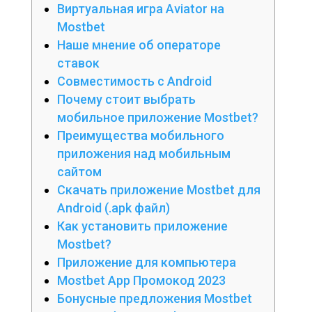
Виртуальная игра Aviator на
Mostbet
Наше мнение об операторе
ставок
Совместимость с Android
Почему стоит выбрать
мобильное приложение Mostbet?
Преимущества мобильного
приложения над мобильным
сайтом
Скачать приложение Mostbet для
Android (.apk файл)
Как установить приложение
Mostbet?
Приложение для компьютера
Mostbet App Промокод 2023
Бонусные предложения Mostbet