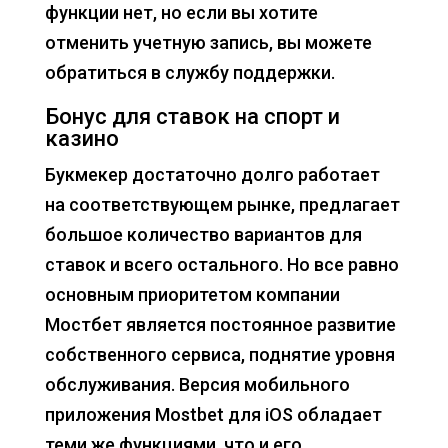
функции нет, но если вы хотите
отменить учетную запись, вы можете
обратиться в службу поддержки.
Бонус для ставок на спорт и
казино
Букмекер достаточно долго работает
на соответствующем рынке, предлагает
большое количество вариантов для
ставок и всего остального. Но все равно
основным приоритетом компании
Мостбет является постоянное развитие
собственного сервиса, поднятие уровня
обслуживания. Версия мобильного
приложения Mostbet для iOS обладает
теми же функциями, что и его