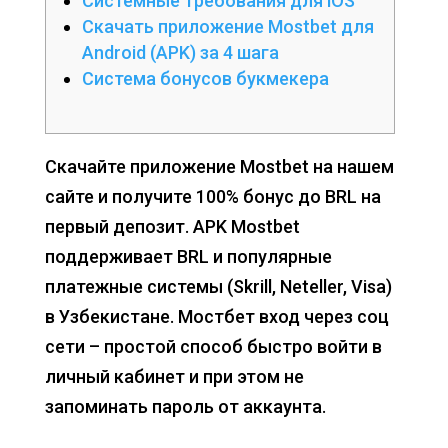
Системные требования для iOS
Скачать приложение Mostbet для
Android (APK) за 4 шага
Система бонусов букмекера
Скачайте приложение Mostbet на нашем
сайте и получите 100% бонус до BRL на
первый депозит. APK Mostbet
поддерживает BRL и популярные
платежные системы (Skrill, Neteller, Visa)
в Узбекистане. Мостбет вход через соц
сети – простой способ быстро войти в
личный кабинет и при этом не
запоминать пароль от аккаунта.