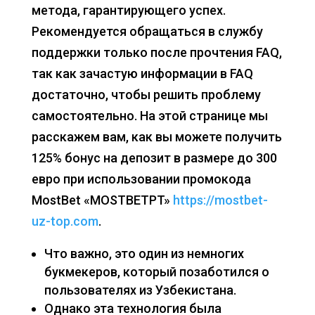
метода, гарантирующего успех.
Рекомендуется обращаться в службу
поддержки только после прочтения FAQ,
так как зачастую информации в FAQ
достаточно, чтобы решить проблему
самостоятельно. На этой странице мы
расскажем вам, как вы можете получить
125% бонус на депозит в размере до 300
евро при использовании промокода
MostBet «MOSTBETPT»
https://mostbet-
uz-top.com
.
Что важно, это один из немногих
букмекеров, который позаботился о
пользователях из Узбекистана.
Однако эта технология была