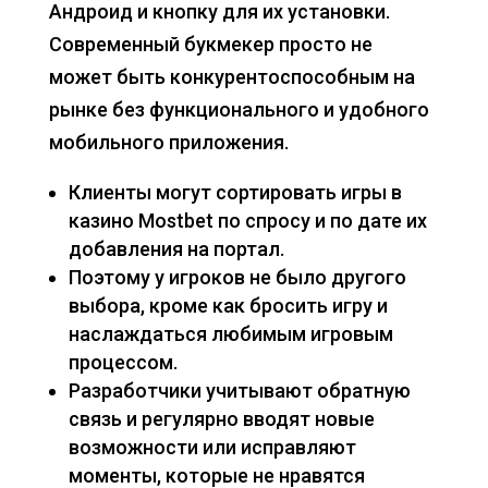
Андроид и кнопку для их установки.
Современный букмекер просто не
может быть конкурентоспособным на
рынке без функционального и удобного
мобильного приложения.
Клиенты могут сортировать игры в
казино Mostbet по спросу и по дате их
добавления на портал.
Поэтому у игроков не было другого
выбора, кроме как бросить игру и
наслаждаться любимым игровым
процессом.
Разработчики учитывают обратную
связь и регулярно вводят новые
возможности или исправляют
моменты, которые не нравятся