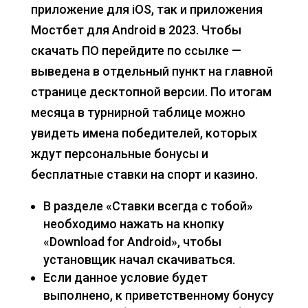
приложение для iOS, так и приложения
Мостбет для Android в 2023. Чтобы
скачать ПО перейдите по ссылке —
выведена в отдельный пункт на главной
странице десктопной версии. По итогам
месяца в турнирной таблице можно
увидеть имена победителей, которых
ждут персональные бонусы и
бесплатные ставки на спорт и казино.
В разделе «Ставки всегда с тобой»
необходимо нажать на кнопку
«Download for Android», чтобы
установщик начал скачиваться.
Если данное условие будет
выполнено, к приветственному бонусу