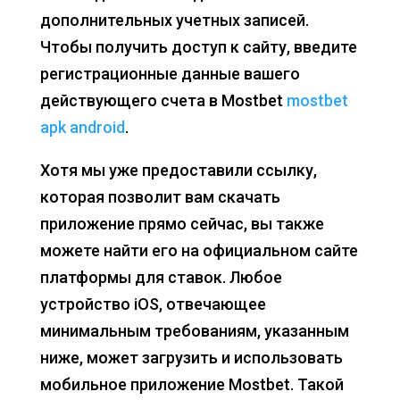
дополнительных учетных записей.
Чтобы получить доступ к сайту, введите
регистрационные данные вашего
действующего счета в Mostbet
mostbet
apk android
.
Хотя мы уже предоставили ссылку,
которая позволит вам скачать
приложение прямо сейчас, вы также
можете найти его на официальном сайте
платформы для ставок. Любое
устройство iOS, отвечающее
минимальным требованиям, указанным
ниже, может загрузить и использовать
мобильное приложение Mostbet. Такой