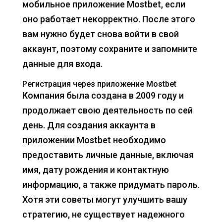
мобильное приложение Mostbet, если
оно работает некорректно. После этого
вам нужно будет снова войти в свой
аккаунт, поэтому сохраните и запомните
данные для входа.
Регистрация через приложение Mostbet
Компания была создана в 2009 году и
продолжает свою деятельность по сей
день. Для создания аккаунта в
приложении Mostbet необходимо
предоставить личные данные, включая
имя, дату рождения и контактную
информацию, а также придумать пароль.
Хотя эти советы могут улучшить вашу
стратегию, не существует надежного