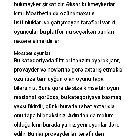
bukmеykеr şirkətidir. Əksər bukmеykеrlər
kimi, Mostbetin də özünəməxsus
üstünlükləri və çatışmayan tərəfləri var ki,
oyunçular bu platformu seçərkən bunları
nəzərə almalıdırlar.
Mostbet oyunları
Bu kateqoriyada filtrləri tənzimləyərək janr,
provayder və növlərinə görə axtarış etməklə
özünüzə tam uyğun olan oyunu tapa
bilərsiniz. Buna görə də sizə kimsə bir oyun
məsləhət görübsə, bu kateqoriyaya baxmaq
yaxşı fikirdir, çünki burada rahat axtarışla
onu tapa biləcəksiniz. Adından da məlum
olduğu kimi burada yalnız yeni oyunlar dərc
edilir. Bunlar provayderlər tərəfindən