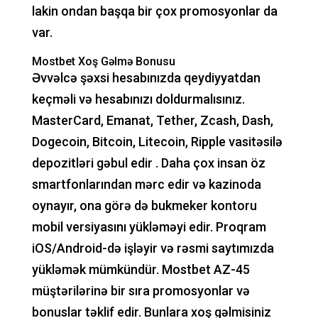
lakin ondan başqa bir çox promosyonlar da
var.
Mostbet Xoş Gəlmə Bonusu
Əvvəlcə şəxsi hesabınızda qeydiyyatdan
keçməli və hesabınızı doldurmalısınız.
MasterCard, Emanat, Tether, Zcash, Dash,
Dogecoin, Bitcoin, Litecoin, Ripple vasitəsilə
depozitləri gəbul edir . Daha çox insan öz
smartfonlarından mərc edir və kazinoda
oynayır, ona görə də bukmeker kontoru
mobil versiyasını yükləməyi edir. Proqram
iOS/Android-də işləyir və rəsmi saytımızda
yükləmək mümkündür. Mostbet AZ-45
müştərilərinə bir sıra promosyonlar və
bonuslar təklif edir. Bunlara xoş gəlmisiniz