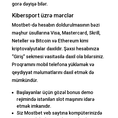
gorə dəyişə bilər.
Kibersport üzrə mərclər
Mostbet-də hesabın doldurulmasının bəzi
məşhur üsullarına Visa, Mastercard, Skrill,
Neteller və Bitcoin və Ethereum kimi
kriptovalyutalar daxildir. Şəxsi hesabınıza
“Giriş” sekmesi vasitəsilə daxil ola bilərsiniz.
Proqramını mobil telefona yükləmək və
qeydiyyat məlumatlarını daxil etmək də
mümkündür.
Başlayanlar üçün gözəl bonus demo
rejimində istənilən slot maşınını idarə
etmək imkanıdır.
Siz Mostbet veb saytına kompüterinizdə