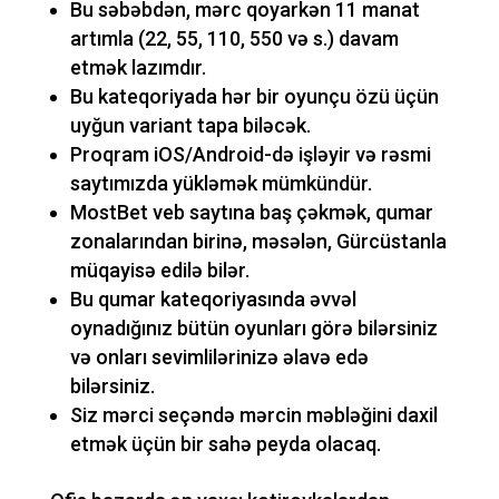
Bu səbəbdən, mərc qoyarkən 11 manat
artımla (22, 55, 110, 550 və s.) davam
etmək lazımdır.
Bu kateqoriyada hər bir oyunçu özü üçün
uyğun variant tapa biləcək.
Proqram iOS/Android-də işləyir və rəsmi
saytımızda yükləmək mümkündür.
MostBet veb saytına baş çəkmək, qumar
zonalarından birinə, məsələn, Gürcüstanla
müqayisə edilə bilər.
Bu qumar kateqoriyasında əvvəl
oynadığınız bütün oyunları görə bilərsiniz
və onları sevimlilərinizə əlavə edə
bilərsiniz.
Siz mərci seçəndə mərcin məbləğini daxil
etmək üçün bir sahə peyda olacaq.