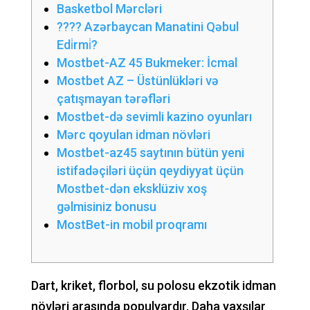
Basketbol Mərcləri
???? Azərbaycan Manatini Qəbul
Edi̇rmi̇?
Mostbet-AZ 45 Bukmeker: İcmal
Mostbet AZ – Üstünlükləri və
çatışmayan tərəfləri
Mostbet-də sevimli kazino oyunları
Mərc qoyulan idman növləri
Mostbet-az45 saytının bütün yeni
istifadəçiləri üçün qeydiyyat üçün
Mostbet-dən eksklüziv xoş
gəlmisiniz bonusu
MostBet-in mobil proqramı
Dart, kriket, florbol, su polosu ekzotik idman
növləri arasında populyardır. Daha yaxşılar