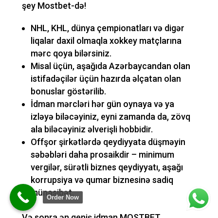
şey Mostbet-də!
NHL, KHL, dünya çempionatları və digər
liqalar daxil olmaqla xokkey matçlarına
mərc qoya bilərsiniz.
Misal üçün, aşağıda Azərbaycandan olan
istifadəçilər üçün hazırda əlçatan olan
bonuslar göstərilib.
İdman mərcləri hər gün oynaya və ya
izləyə biləcəyiniz, eyni zamanda da, zövq
ala biləcəyiniz əlverişli hobbidir.
Offşor şirkətlərdə qeydiyyata düşməyin
səbəbləri daha prosaikdir – minimum
vergilər, sürətli biznes qeydiyyatı, aşağı
korrupsiya və qumar biznesinə sadiq
münasibət.
Order Now
Və sonra ən geniş idman MOSTBET