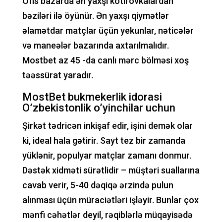
Ofis bazarda ən yaxşı kotirovkalardan
bəziləri ilə öyünür. Ən yaxşı qiymətlər
əlamətdar matçlar üçün yekunlar, nəticələr
və maneələr bazarında axtarılmalıdır.
Mostbet az 45 -da canlı mərc bölməsi xoş
təəssürat yaradır.
MostBet bukmekerlik idorasi
O’zbekistonlik o’yinchilar uchun
Şirkət tədricən inkişaf edir, işini demək olar
ki, ideal hala gətirir. Sayt tez bir zamanda
yüklənir, populyar matçlar zamanı donmur.
Dəstək xidməti sürətlidir – müştəri suallarına
cavab verir, 5-40 dəqiqə ərzində pulun
alınması üçün müraciətləri işləyir. Bunlar çox
mənfi cəhətlər deyil, rəqiblərlə müqayisədə