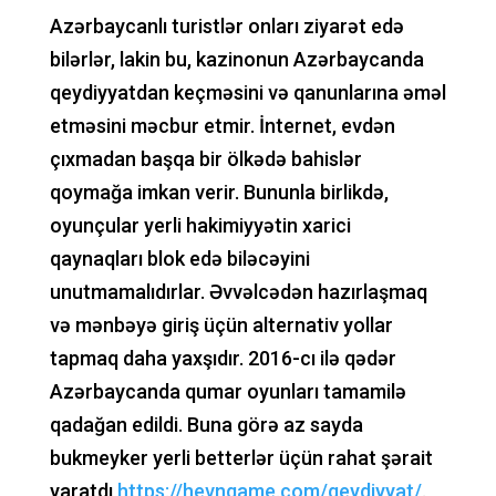
Azərbaycanlı turistlər onları ziyarət edə
bilərlər, lakin bu, kazinonun Azərbaycanda
qeydiyyatdan keçməsini və qanunlarına əməl
etməsini məcbur etmir. İnternet, evdən
çıxmadan başqa bir ölkədə bahislər
qoymağa imkan verir. Bununla birlikdə,
oyunçular yerli hakimiyyətin xarici
qaynaqları blok edə biləcəyini
unutmamalıdırlar. Əvvəlcədən hazırlaşmaq
və mənbəyə giriş üçün alternativ yollar
tapmaq daha yaxşıdır. 2016-cı ilə qədər
Azərbaycanda qumar oyunları tamamilə
qadağan edildi. Buna görə az sayda
bukmeyker yerli betterlər üçün rahat şərait
yaratdı
https://hevngame.com/qeydiyyat/
.