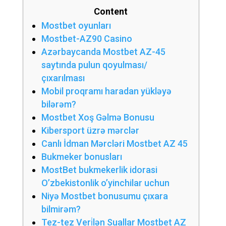
Content
Mostbet oyunları
Mostbet-AZ90 Casino
Azərbaycanda Mostbet AZ-45
saytında pulun qoyulması/
çıxarılması
Mobil proqramı haradan yükləyə
bilərəm?
Mostbet Xoş Gəlmə Bonusu
Kibersport üzrə mərclər
Canlı İdman Mərcləri Mostbet AZ 45
Bukmeker bonusları
MostBet bukmekerlik idorasi
O’zbekistonlik o’yinchilar uchun
Niyə Mostbet bonusumu çıxara
bilmirəm?
Tez-tez Veri̇lən Suallar Mostbet AZ