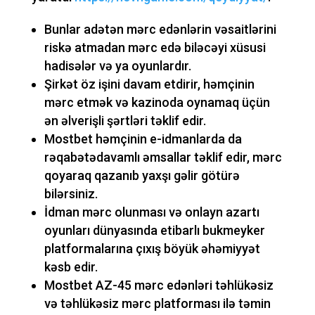
Bunlar adətən mərc edənlərin vəsaitlərini
riskə atmadan mərc edə biləcəyi xüsusi
hadisələr və ya oyunlardır.
Şirkət öz işini davam etdirir, həmçinin
mərc etmək və kazinoda oynamaq üçün
ən əlverişli şərtləri təklif edir.
Mostbet həmçinin e-idmanlarda da
rəqabətədavamlı əmsallar təklif edir, mərc
qoyaraq qazanıb yaxşı gəlir götürə
bilərsiniz.
İdman mərc olunması və onlayn azartı
oyunları dünyasında etibarlı bukmеyker
platformalarına çıxış böyük əhəmiyyət
kəsb edir.
Mostbet AZ-45 mərc edənləri təhlükəsiz
və təhlükəsiz mərc platforması ilə təmin