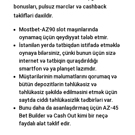
bonusları, pulsuz mərclər və cashback
təklifləri daxildir.
Mostbet-AZ90 slot maşınlarında
oynamaq üçün qeydiyyat tələb etmir.
İstənilən yerdə tətbiqdən istifadə etməklə
oynaya bilərsiniz, çünki bunun üçün sizə
internet və tətbiqin quraşdırıldığı
smartfon və ya planşet lazımdır.
Müştərilərinin məlumatlarını qorumaq və
bütün depozitlərin təhlükəsiz və
təhlükəsiz şəkildə edilməsini etmək üçün
saytda ciddi təhlükəsizlik tədbirləri var.
Bunu daha da asanlaşdırmaq üçün AZ-45
Bet Builder və Cash Out kimi bir neçə
faydalı alət təklif edir.