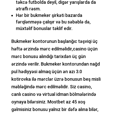
təkcə futbolda deyil, digər yarışlarda da
ətraflı rəsm.
Hər bir bukmeker şirkəti bazarda
fərqlənməyə çalışır və bu səbəblə də,
müxtəlif bonuslar təklif edir.
Bukmeker kontorunun başlanğıc təşviqi üç
həftə ərzində mərc edilməlidir,casino üçün
mərc bonusu alındığı tarixdən üç gün
ərzində verilir. Bukmeker kontorundan nağd
pul hədiyyəsi almaq üçün ən azı 3.0
kotirovka ilə mərclər üzrə bonusun beş misli
məbləğində mərc edilməlidir. Siz casino,
canlı casino və virtual idman bölmələrində
oynaya bilərsiniz. Mostbet az 45 xoş
gəlmisiniz bonusu yalnız bir dəfə alına bilər,