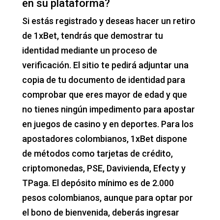
en su plataforma?
Si estás registrado y deseas hacer un retiro
de 1xBet, tendrás que demostrar tu
identidad mediante un proceso de
verificación. El sitio te pedirá adjuntar una
copia de tu documento de identidad para
comprobar que eres mayor de edad y que
no tienes ningún impedimento para apostar
en juegos de casino y en deportes. Para los
apostadores colombianos, 1xBet dispone
de métodos como tarjetas de crédito,
criptomonedas, PSE, Davivienda, Efecty y
TPaga. El depósito mínimo es de 2.000
pesos colombianos, aunque para optar por
el bono de bienvenida, deberás ingresar