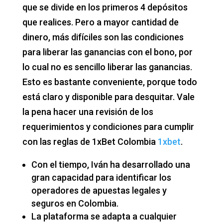
que se divide en los primeros 4 depósitos
que realices. Pero a mayor cantidad de
dinero, más difíciles son las condiciones
para liberar las ganancias con el bono, por
lo cual no es sencillo liberar las ganancias.
Esto es bastante conveniente, porque todo
está claro y disponible para desquitar. Vale
la pena hacer una revisión de los
requerimientos y condiciones para cumplir
con las reglas de 1xBet Colombia
1xbet
.
Con el tiempo, Iván ha desarrollado una
gran capacidad para identificar los
operadores de apuestas legales y
seguros en Colombia.
La plataforma se adapta a cualquier