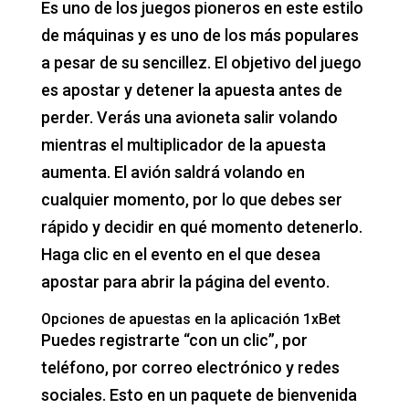
Es uno de los juegos pioneros en este estilo
de máquinas y es uno de los más populares
a pesar de su sencillez. El objetivo del juego
es apostar y detener la apuesta antes de
perder. Verás una avioneta salir volando
mientras el multiplicador de la apuesta
aumenta. El avión saldrá volando en
cualquier momento, por lo que debes ser
rápido y decidir en qué momento detenerlo.
Haga clic en el evento en el que desea
apostar para abrir la página del evento.
Opciones de apuestas en la aplicación 1xBet
Puedes registrarte “con un clic”, por
teléfono, por correo electrónico y redes
sociales. Esto en un paquete de bienvenida