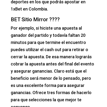
deportes en los que podrás apostar en
1xBet en Colombia.
BET Sitio Mirror ????
Por ejemplo, si hiciste una apuesta al
ganador del partido y todavía faltan 20
minutos para que termine el encuentro
puedes utilizar el cash out para retirar o
cerrar la apuesta. De esa manera lograrás
cobrar la apuesta antes del final del evento
y asegurar ganancias. Claro está que el
beneficio será menor de lo pensado, pero
es una excelente forma para asegurar
ganancias. Ofrece tres formas de hacerlo
para que selecciones la que mejor te
convenga.