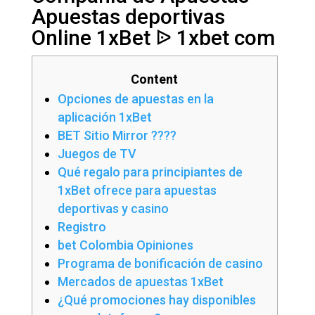
Apuestas deportivas
Online 1xBet ᐉ 1xbet com
Content
Opciones de apuestas en la
aplicación 1xBet
BET Sitio Mirror ????
Juegos de TV
Qué regalo para principiantes de
1xBet ofrece para apuestas
deportivas y casino
Registro
bet Colombia Opiniones
Programa de bonificación de casino
Mercados de apuestas 1xBet
¿Qué promociones hay disponibles