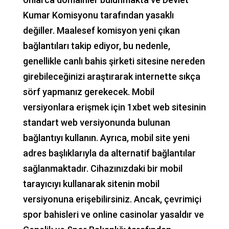
Kumar Komisyonu tarafından yasaklı
değiller. Maalesef komisyon yeni çıkan
bağlantıları takip ediyor, bu nedenle,
genellikle canlı bahis şirketi sitesine nereden
girebileceğinizi araştırarak internette sıkça
sörf yapmanız gerekecek. Mobil
versiyonlara erişmek için 1xbet web sitesinin
standart web versiyonunda bulunan
bağlantıyı kullanın. Ayrıca, mobil site yeni
adres başlıklarıyla da alternatif bağlantılar
sağlanmaktadır. Cihazınızdaki bir mobil
tarayıcıyı kullanarak sitenin mobil
versiyonuna erişebilirsiniz. Ancak, çevrimiçi
spor bahisleri ve online casinolar yasaldır ve