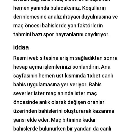
hemen yanında bulacaksınız. Koşulların
derinlemesine analiz ihtiyacı duyulmasına ve
maç öncesi bahislerde yan faktörlerin
tahmini bazı spor hayranlarını caydırıyor.
iddaa
Resmi web sitesine erişim sağladıktan sonra
hesap açma işlemlerinizi sonlandırın. Ana
sayfasının hemen üst kısmında 1xbet canlı
bahis uygulamasına yer veriyor. Bahis
severler ister maç anında ister maç
öncesinde anlık olarak değişen oranlar
üzerinden bahislerini oluşturarak kazanma
şansı elde eder. Maç bitimine kadar
bahislerde bulunurken bir yandan da canlı