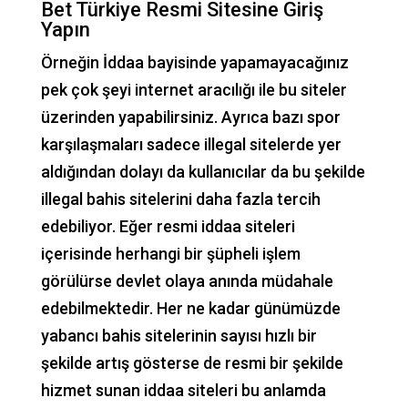
Bet Türkiye Resmi Sitesine Giriş
Yapın
Örneğin İddaa bayisinde yapamayacağınız
pek çok şeyi internet aracılığı ile bu siteler
üzerinden yapabilirsiniz. Ayrıca bazı spor
karşılaşmaları sadece illegal sitelerde yer
aldığından dolayı da kullanıcılar da bu şekilde
illegal bahis sitelerini daha fazla tercih
edebiliyor. Eğer resmi iddaa siteleri
içerisinde herhangi bir şüpheli işlem
görülürse devlet olaya anında müdahale
edebilmektedir. Her ne kadar günümüzde
yabancı bahis sitelerinin sayısı hızlı bir
şekilde artış gösterse de resmi bir şekilde
hizmet sunan iddaa siteleri bu anlamda