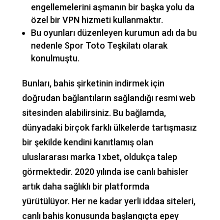
engellemelerini aşmanın bir başka yolu da
özel bir VPN hizmeti kullanmaktır.
Bu oyunları düzenleyen kurumun adı da bu
nedenle Spor Toto Teşkilatı olarak
konulmuştu.
Bunları, bahis şirketinin indirmek için
doğrudan bağlantıların sağlandığı resmi web
sitesinden alabilirsiniz. Bu bağlamda,
dünyadaki birçok farklı ülkelerde tartışmasız
bir şekilde kendini kanıtlamış olan
uluslararası marka 1xbet, oldukça talep
görmektedir. 2020 yılında ise canlı bahisler
artık daha sağlıklı bir platformda
yürütülüyor. Her ne kadar yerli iddaa siteleri,
canlı bahis konusunda başlangıçta epey