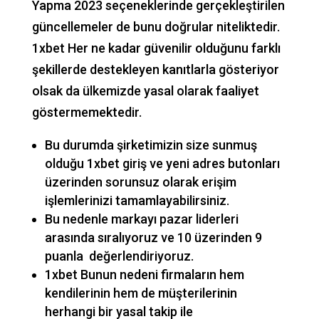
Yapma 2023 seçeneklerinde gerçekleştirilen
güncellemeler de bunu doğrular niteliktedir.
1xbet Her ne kadar güvenilir olduğunu farklı
şekillerde destekleyen kanıtlarla gösteriyor
olsak da ülkemizde yasal olarak faaliyet
göstermemektedir.
Bu durumda şirketimizin size sunmuş
olduğu 1xbet giriş ve yeni adres butonları
üzerinden sorunsuz olarak erişim
işlemlerinizi tamamlayabilirsiniz.
Bu nedenle markayı pazar liderleri
arasında sıralıyoruz ve 10 üzerinden 9
puanla değerlendiriyoruz.
1xbet Bunun nedeni firmaların hem
kendilerinin hem de müşterilerinin
herhangi bir yasal takip ile