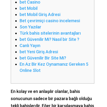
bet Casino
bet Mobil
bet Mobil Giriş Adresi
Bet çevrimiçi casino incelemesi
Son Yazılar
Türk bahis sitelerinin avantajları
bet Güvenilir Mi? Nasıl bir Site ?
Canlı Yayın
bet Yeni Giriş Adresi
bet Güvenilir Bir Site Mi?
En Az Bir Kez Oynamanız Gereken 5
Online Slot
En kolay ve en anlaşılır olanlar, bahis
sonucunun sadece bir pazara bağlı olduğu
tekli bahislerdir. Eğer bir karşılaşmaya bahis