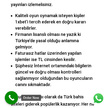
yayınları izlemelisiniz.
Kaliteli oyun oynamak isteyen kişiler
1xbet’i tercih ederek en doğru kararı
verebilirler.
Firmanın lisanslı olması ne yazık ki
Türkiye’de yasal olduğu anlamına
gelmiyor.
Faturasız hatlar üzerinden yapılan
işlemler ise TL cinsinden kesilir.
Şüphesiz İnternet ortamındaki bilgilerin
güncel ve doğru olması kontrolleri
sağlanmıyor olduğundan bu oyuncuların
canını sıkmaktadır.
Bunun yansıması olarak da Türk bahis
Order Now
siteleri giderek popülerlik kazanıyor. Her ne