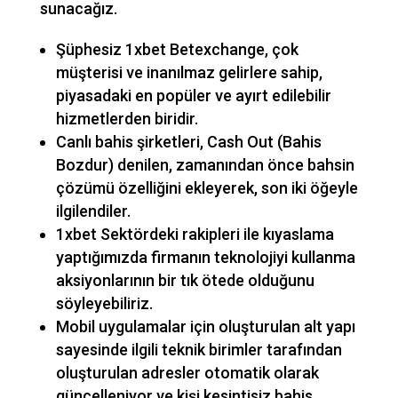
sunacağız.
Şüphesiz 1xbet Betexchange, çok
müşterisi ve inanılmaz gelirlere sahip,
piyasadaki en popüler ve ayırt edilebilir
hizmetlerden biridir.
Canlı bahis şirketleri, Cash Out (Bahis
Bozdur) denilen, zamanından önce bahsin
çözümü özelliğini ekleyerek, son iki öğeyle
ilgilendiler.
1xbet Sektördeki rakipleri ile kıyaslama
yaptığımızda firmanın teknolojiyi kullanma
aksiyonlarının bir tık ötede olduğunu
söyleyebiliriz.
Mobil uygulamalar için oluşturulan alt yapı
sayesinde ilgili teknik birimler tarafından
oluşturulan adresler otomatik olarak
güncelleniyor ve kişi kesintisiz bahis