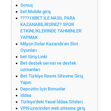
Sonuç
bet Mobile giriş
????1XBET İLE NASIL PARA
KAZANABİLİRSİNİZ? SPOR
ETKİNLİKLERİNDE TAHMİNLER
YAPMAK
Milyon Dolar Kazandıran Slot
Oyunları
bet Giriş Linki
Bet destek servisi ve destek
uzmanları
Bet Türkiye Resmi Sitesine Giriş
Yapın
Depozito İçin Bonuslar
iddaa
Türkiye’deki Yasal İddaa Siteleri
VPN üzerinden web sitesine giriş