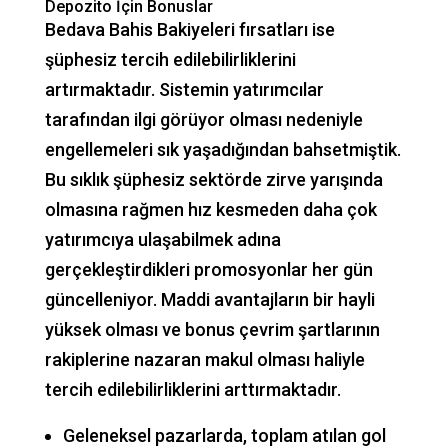
Depozito İçin Bonuslar
Bedava Bahis Bakiyeleri fırsatları ise
şüphesiz tercih edilebilirliklerini
artırmaktadır. Sistemin yatırımcılar
tarafından ilgi görüyor olması nedeniyle
engellemeleri sık yaşadığından bahsetmiştik.
Bu sıklık şüphesiz sektörde zirve yarışında
olmasına rağmen hız kesmeden daha çok
yatırımcıya ulaşabilmek adına
gerçekleştirdikleri promosyonlar her gün
güncelleniyor. Maddi avantajların bir hayli
yüksek olması ve bonus çevrim şartlarının
rakiplerine nazaran makul olması haliyle
tercih edilebilirliklerini arttırmaktadır.
Geleneksel pazarlarda, toplam atılan gol