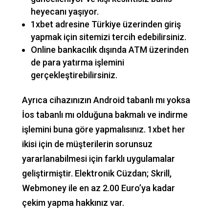
heyecanı yaşıyor.
1xbet adresine Türkiye üzerinden giriş
yapmak için sitemizi tercih edebilirsiniz.
Online bankacılık dışında ATM üzerinden
de para yatırma işlemini
gerçekleştirebilirsiniz.
Ayrıca cihazınızın Android tabanlı mı yoksa
İos tabanlı mı olduğuna bakmalı ve indirme
işlemini buna göre yapmalısınız. 1xbet her
ikisi için de müşterilerin sorunsuz
yararlanabilmesi için farklı uygulamalar
geliştirmiştir. Elektronik Cüzdan; Skrill,
Webmoney ile en az 2.00 Euro’ya kadar
çekim yapma hakkınız var.