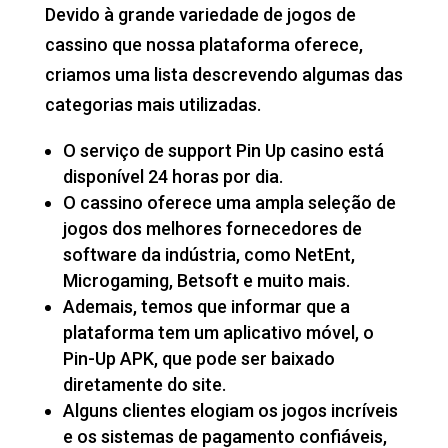
Devido à grande variedade de jogos de
cassino que nossa plataforma oferece,
criamos uma lista descrevendo algumas das
categorias mais utilizadas.
O serviço de support Pin Up casino está
disponível 24 horas por dia.
O cassino oferece uma ampla seleção de
jogos dos melhores fornecedores de
software da indústria, como NetEnt,
Microgaming, Betsoft e muito mais.
Ademais, temos que informar que a
plataforma tem um aplicativo móvel, o
Pin-Up APK, que pode ser baixado
diretamente do site.
Alguns clientes elogiam os jogos incríveis
e os sistemas de pagamento confiáveis,