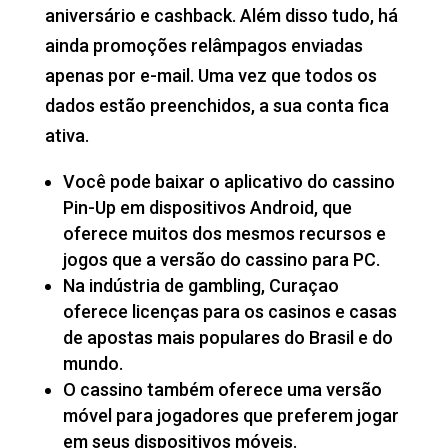
aniversário e cashback. Além disso tudo, há
ainda promoções relâmpagos enviadas
apenas por e-mail. Uma vez que todos os
dados estão preenchidos, a sua conta fica
ativa.
Você pode baixar o aplicativo do cassino
Pin-Up em dispositivos Android, que
oferece muitos dos mesmos recursos e
jogos que a versão do cassino para PC.
Na indústria de gambling, Curaçao
oferece licenças para os casinos e casas
de apostas mais populares do Brasil e do
mundo.
O cassino também oferece uma versão
móvel para jogadores que preferem jogar
em seus dispositivos móveis.