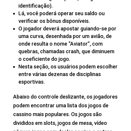
identificação).
Lá, você poderá operar seu saldo ou
verificar os bônus disponíveis.
O jogador deverá apostar guiando-se por
uma curva, desenhada por um avião, de
onde resulta o nome “Aviator”, com
quebras, chamadas crash, que diminuem
o coeficiente do jogo.
Nesta seção, os usuários podem escolher
entre várias dezenas de disciplinas
esportivas.
Abaixo do controle deslizante, os jogadores
podem encontrar uma lista dos jogos de
cassino mais populares. Os jogos são
divididos em slots, jogos de mesa, vídeo