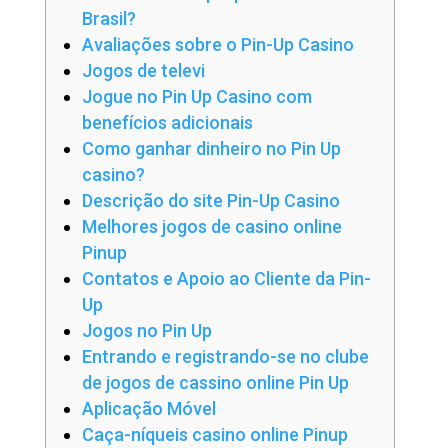
Brasil?
Avaliações sobre o Pin-Up Casino
Jogos de televi
Jogue no Pin Up Casino com
benefícios adicionais
Como ganhar dinheiro no Pin Up
casino?
Descrição do site Pin-Up Casino
Melhores jogos de casino online
Pinup
Contatos e Apoio ao Cliente da Pin-
Up
Jogos no Pin Up
Entrando e registrando-se no clube
de jogos de cassino online Pin Up
Aplicação Móvel
Caça-níqueis casino online Pinup