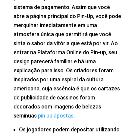
sistema de pagamento. Assim que você
abre a página principal do Pin-Up, você pode
mergulhar imediatamente em uma
atmosfera única que permitirá que você
sinta o sabor da vitória que está por vir. Ao
entrar na Plataforma Online do Pin-up, seu
design parecerá familiar e há uma
explicação para isso. Os criadores foram
inspirados por uma espiral da cultura
americana, cuja essência é que os cartazes
de publicidade de cassinos foram
decorados com imagens de belezas
seminuas
pin up apostas
.
Os jogadores podem depositar utilizando