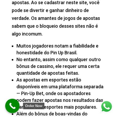
apostas. Ao se cadastrar neste site, você
pode se divertir e ganhar dinheiro de
verdade. Os amantes de jogos de apostas
sabem que o bloqueio desses sites não é
algo incomum.
Muitos jogadores notam a fiabilidade e
honestidade do Pin Up Brasil.
No entanto, assim como qualquer outro
bônus de cassino, ele requer uma certa
quantidade de apostas feitas.
As apostas em esportes estão
disponíveis em uma plataforma separada
— Pin-Up Bet, onde os apostadores
podem fazer apostas nos resultados das
Order Now
partidas dos esportes mais populares.
Além do bônus de boas-vindas do