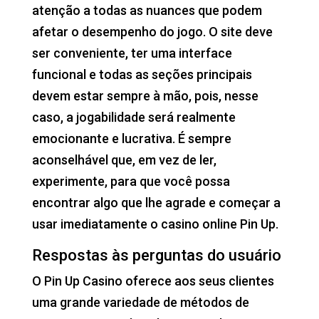
atenção a todas as nuances que podem
afetar o desempenho do jogo. O site deve
ser conveniente, ter uma interface
funcional e todas as seções principais
devem estar sempre à mão, pois, nesse
caso, a jogabilidade será realmente
emocionante e lucrativa. É sempre
aconselhável que, em vez de ler,
experimente, para que você possa
encontrar algo que lhe agrade e começar a
usar imediatamente o casino online Pin Up.
Respostas às perguntas do usuário
O Pin Up Casino oferece aos seus clientes
uma grande variedade de métodos de