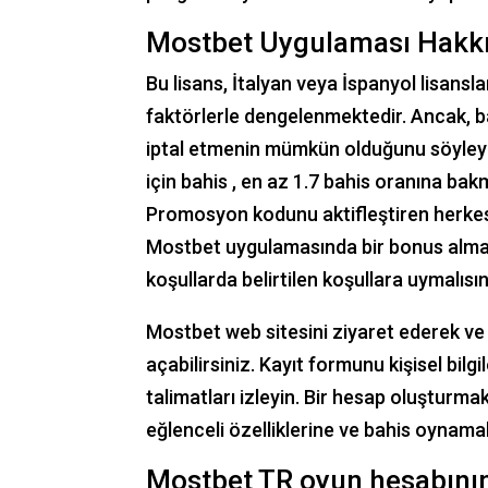
Mostbet Uygulaması Hakkın
Bu lisans, İtalyan veya İspanyol lisansla
faktörlerle dengelenmektedir. Ancak, b
iptal etmenin mümkün olduğunu söyleye
için bahis , en az 1.7 bahis oranına bak
Promosyon kodunu aktifleştiren herkes
Mostbet uygulamasında bir bonus almak 
koşullarda belirtilen koşullara uymalısın
Mostbet web sitesini ziyaret ederek ve
açabilirsiniz. Kayıt formunu kişisel bil
talimatları izleyin. Bir hesap oluşturma
eğlenceli özelliklerine ve bahis oynamak
Mostbet TR oyun hesabını