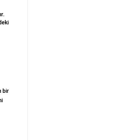
r.
deki
 bir
mi