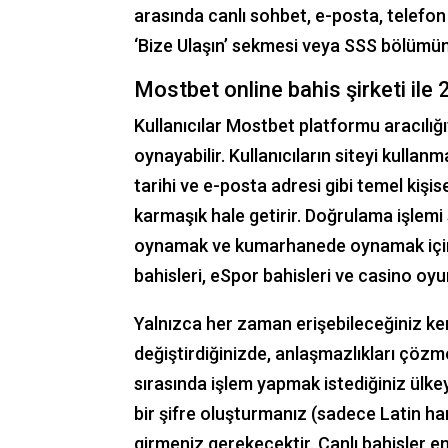
arasında canlı sohbet, e-posta, telefo
‘Bize Ulaşın’ sekmesi veya SSS bölümünün
Mostbet online bahis şirketi ile
Kullanıcılar Mostbet platformu aracılığıy
oynayabilir. Kullanıcıların siteyi kull
tarihi ve e-posta adresi gibi temel kişisel
karmaşık hale getirir. Doğrulama işlemi
oynamak ve kumarhanede oynamak için b
bahisleri, eSpor bahisleri ve casino oyu
Yalnızca her zaman erişebileceğiniz ken
değiştirdiğinizde, anlaşmazlıkları çözme
sırasında işlem yapmak istediğiniz ülkey
bir şifre oluşturmanız (sadece Latin ha
girmeniz gerekecektir. Canlı bahisler e