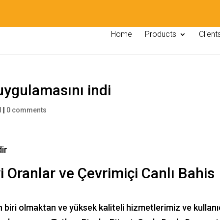
Home
Products
Client
uygulamasını indi
d
|
0 comments
ir
i Oranlar ve Çevrimiçi Canlı Bahis
biri olmaktan ve yüksek kaliteli hizmetlerimiz ve kullanı