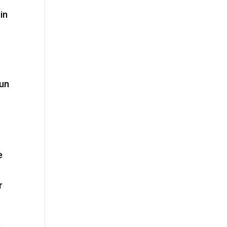
in
yun
e
r
e