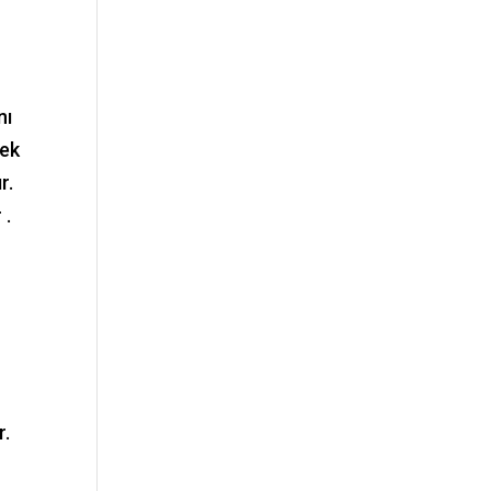
nı
mek
r.
 .
e
r.