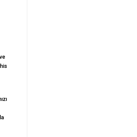
 ve
his
ızı
da