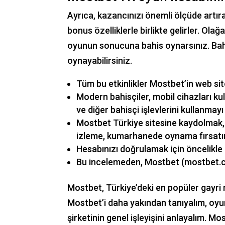
Ayrıca, kazancınızı önemli ölçüde artıra
bonus özelliklerle birlikte gelirler. Ola
oyunun sonucuna bahis oynarsınız. Bahis
oynayabilirsiniz.
Tüm bu etkinlikler Mostbet’in web s
Modern bahisçiler, mobil cihazları ku
ve diğer bahisçi işlevlerini kullanmay
Mostbet Türkiye sitesine kaydolmak, 
izleme, kumarhanede oynama fırsatın
Hesabınızı doğrulamak için öncelikle k
Bu incelemeden, Mostbet (mostbet.com
Mostbet, Türkiye’deki en popüler gayri r
Mostbet’i daha yakından tanıyalım, oyun
şirketinin genel işleyişini anlayalım. 