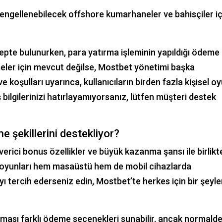
ı engellenebilecek offshore kumarhaneler ve bahisçiler iç
lepte bulunurken, para yatırma işleminin yapıldığı ödeme
meler için mevcut değilse, Mostbet yönetimi başka
 koşulları uyarınca, kullanıcıların birden fazla kişisel o
ş bilgilerinizi hatırlayamıyorsanız, lütfen müşteri destek
şekillerini destekliyor?
erici bonus özellikler ve büyük kazanma şansı ile birlikt
 bu oyunları hem masaüstü hem de mobil cihazlarda
yı tercih ederseniz edin, Mostbet’te herkes için bir şeyle
ması farklı ödeme seçenekleri sunabilir, ancak normald