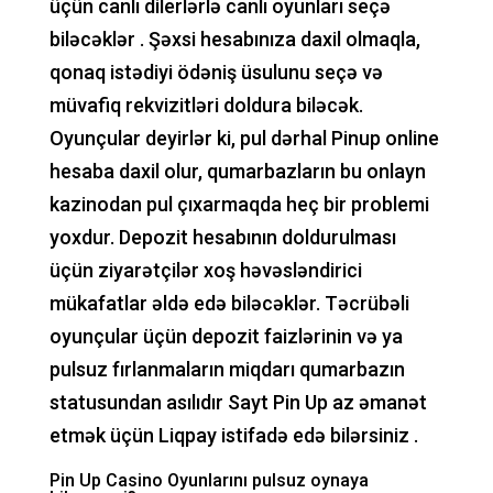
üçün canlı dilerlərlə canlı oyunları seçə
biləcəklər . Şəxsi hesabınıza daxil olmaqla,
qonaq istədiyi ödəniş üsulunu seçə və
müvafiq rekvizitləri doldura biləcək.
Oyunçular deyirlər ki, pul dərhal Pinup online
hesaba daxil olur, qumarbazların bu onlayn
kazinodan pul çıxarmaqda heç bir problemi
yoxdur. Depozit hesabının doldurulması
üçün ziyarətçilər xoş həvəsləndirici
mükafatlar əldə edə biləcəklər. Təcrübəli
oyunçular üçün depozit faizlərinin və ya
pulsuz fırlanmaların miqdarı qumarbazın
statusundan asılıdır Sayt Pin Up az əmanət
etmək üçün Liqpay istifadə edə bilərsiniz .
Pin Up Casino Oyunlarını pulsuz oynaya