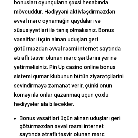
bonusları oyunçuların şəxsi hesabında
mövcuddur. Hədiyyəni aktivləşdirməzdən
əvvəl mərc oynamağın qaydaları və
xüsusiyyətləri ilə tanış olmalısınız. Bonus
vəsaitləri üçün alınan uduşları geri
götürməzdən əvvəl rəsmi internet saytında
ətraflı təsvir olunan mərc şərtlərini yerinə
yetirməlisiniz. Pin Up casino online bonus
sistemi qumar klubunun bütün ziyarətçilərini
sevindirməyə zəmanət verir, çünki onun
köməyi ilə onlar qazanmaq üçün çoxlu
hədiyyələr ala biləcəklər.
Bonus vəsaitləri üçün alınan uduşları geri
götürməzdən əvvəl rəsmi internet
saytında ətraflı təsvir olunan mərc