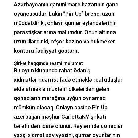
Azərbaycanın qanuni mərc bazarının gənc
oyunçusudur. Lakin “Pin-Up” brendi uzun
müddətdir ki, onlayn qumar əyləncələrinin
pərəstişkarlarına məlumdur. Onun altında
uzun illərdir ki, ofşor kazino və bukmeker
kontoru fəaliyyət göstərir.
Şirkət haqqında rəsmi məlumat
Bu oyun klubunda rahat ödəniş
xidmətlərindən istifadə etməklə real uduşlar
əldə etməklə müxtəlif ölkələrdən gələn
qonaqların marağına uyğun oynamaq
mümkün olacaq. Onlayn casino Pin Up
azerbaijan məşhur CarlettaNV şirkəti
tərəfindən idarə olunur. Rəylərində qonaqlar
yaxşı xidmət səviyyəsini, qumar oyunlarının