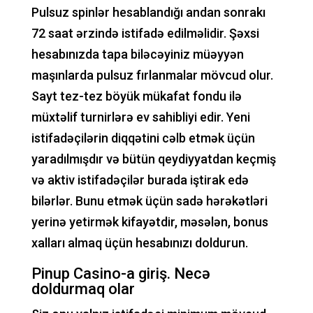
Pulsuz spinlər hesablandığı andan sonrakı
72 saat ərzində istifadə edilməlidir. Şəxsi
hesabınızda tapa biləcəyiniz müəyyən
maşınlarda pulsuz fırlanmalar mövcud olur.
Sayt tez-tez böyük mükafat fondu ilə
müxtəlif turnirlərə ev sahibliyi edir. Yeni
istifadəçilərin diqqətini cəlb etmək üçün
yaradılmışdır və bütün qeydiyyatdan keçmiş
və aktiv istifadəçilər burada iştirak edə
bilərlər. Bunu etmək üçün sadə hərəkətləri
yerinə yetirmək kifayətdir, məsələn, bonus
xalları almaq üçün hesabınızı doldurun.
Pinup Casino-a giriş. Necə
doldurmaq olar