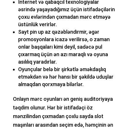
İnternet və qabaqcıl texnologiyalar
əsrində yaşayadığımız üçün istifadəçilərin
çoxu evlərindən çıxmadan mərc etməyə
üstünlük verirlər.
Sayt pin up az qəzəbləndirmir, əgər
promosyonlara icazə verilirsə, o zaman
onlar başqaları kimi deyil, sadəcə pul
çıxarmaq üçün ən azı maraqlı və oyuna
asılılıq yaradırlar.
Oyunçular belə bir şirkətlə əməkdaşlıq
etməkdən və hər hansı bir şəkildə uduşlar
almaqdan qorxmaya bilərlər.
Onlayn mərc oyunları ən geniş auditoriyaya
təqdim olunur. Hər bir istifadəçi öz
mənzilindən çıxmadan çoxlu sayda slot
maşınları arasından seçim edə, həmçinin ən