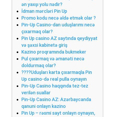
ən yaxşı yolu nədir?
İdman mərcləri Pin Up
Promo kodu necə əldə etmək olar ?
Pin-Up Casino-dan uduşlarımı necə
çıxarmaq olar?
Pin Up casino AZ saytında qeydiyyat
və şəxsi kabinetə giriş
Kazino proqramında bukmeker
Pul çıxarmaq və əmanəti necə
doldurmaq olar?
????Uduşları karta çıxarmaqla Pin
Up casino-də real pulla oynayın
Pin-Up Casino haqqında tez-tez
verilən suallar
Pin-Up Casino AZ: Azərbaycanda
qanuni onlayn kazino
Pin Up – rəsmi sayt onlayn oynayın,