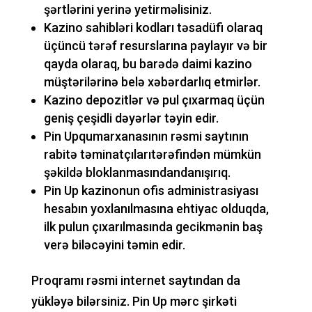
şərtlərini yerinə yetirməlisiniz.
Kazino sahibləri kodları təsadüfi olaraq
üçüncü tərəf resurslarına paylayır və bir
qayda olaraq, bu barədə daimi kazino
müştərilərinə belə xəbərdarlıq etmirlər.
Kazino depozitlər və pul çıxarmaq üçün
geniş çeşidli dəyərlər təyin edir.
Pin Upqumarxanasının rəsmi saytının
rabitə təminatçılarıtərəfindən mümkün
şəkildə bloklanmasındandanışırıq.
Pin Up kazinonun ofis administrasiyası
hesabın yoxlanılmasına ehtiyac olduqda,
ilk pulun çıxarılmasında gecikmənin baş
verə biləcəyini təmin edir.
Proqramı rəsmi internet saytından da
yükləyə bilərsiniz. Pin Up mərc şirkəti