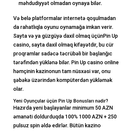
məhdudiyyət olmadan oynaya bilər.
Və belə platformalar internetə qoşulmadan
da rahatlıqla oyunu oynamağa imkan verir.
Sayta və ya güzgüyə daxil olmaq üçünPin Up
casino, sayta daxil olmaq kifayətdir, bu cür
proqramlar sadəcə təcrübəli bir başlanğıc
tərəfindən yüklənə bilər. Pin Up casino online
həmçinin kazinonun tam nüsxəsi var, onu
şəbəkə üzərindən kompüterdən yükləmək
olar.
Yeni Oyunçular üçün Pin Up Bonusları nədir?
Hazırda yeni başlayanlar minimum 50 AZN
əmanəti doldurduqda 100% 1000 AZN + 250
pulsuz spin əldə edirlər. Bütün kazino