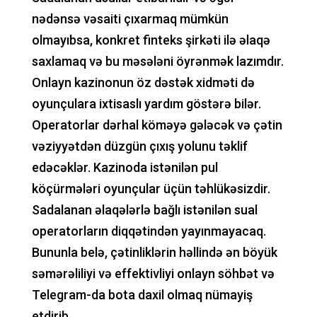
nədənsə vəsaiti çıxarmaq mümkün
olmayıbsa, konkret finteks şirkəti ilə əlaqə
saxlamaq və bu məsələni öyrənmək lazımdır.
Onlayn kazinonun öz dəstək xidməti də
oyunçulara ixtisaslı yardım göstərə bilər.
Operatorlar dərhal köməyə gələcək və çətin
vəziyyətdən düzgün çıxış yolunu təklif
edəcəklər. Kazinoda istənilən pul
köçürmələri oyunçular üçün təhlükəsizdir.
Sadalanan əlaqələrlə bağlı istənilən sual
operatorların diqqətindən yayınmayacaq.
Bununla belə, çətinliklərin həllində ən böyük
səmərəliliyi və effektivliyi onlayn söhbət və
Telegram-da bota daxil olmaq nümayiş
etdirib.