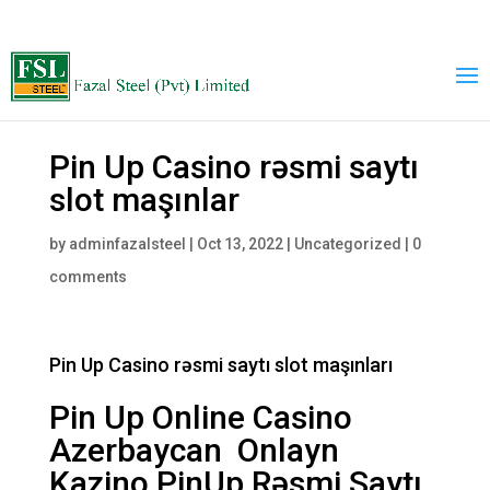
Pin Up Casino rəsmi saytı
slot maşınlar
by
adminfazalsteel
|
Oct 13, 2022
|
Uncategorized
|
0
comments
Pin Up Casino rəsmi saytı slot maşınları
Pin Up Online Casino
Azerbaycan ️ Onlayn
Kazino PinUp Rəsmi Saytı