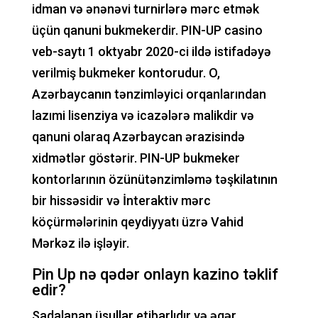
idman və ənənəvi turnirlərə mərc etmək
üçün qanuni bukmekerdir. PIN-UP casino
veb-saytı 1 oktyabr 2020-ci ildə istifadəyə
verilmiş bukmeker kontorudur. O,
Azərbaycanın tənzimləyici orqanlarından
lazımi lisenziya və icazələrə malikdir və
qanuni olaraq Azərbaycan ərazisində
xidmətlər göstərir. PIN-UP bukmeker
kontorlarının özünütənzimləmə təşkilatının
bir hissəsidir və İnteraktiv mərc
köçürmələrinin qeydiyyatı üzrə Vahid
Mərkəz ilə işləyir.
Pin Up nə qədər onlayn kazino təklif
edir?
Sadalanan üsullar etibarlıdır və əgər