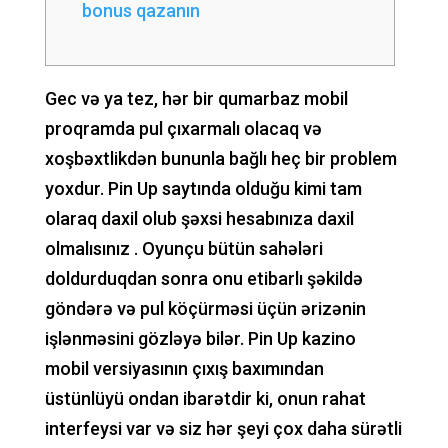
bonus qazanın
Gec və ya tez, hər bir qumarbaz mobil
proqramda pul çıxarmalı olacaq və
xoşbəxtlikdən bununla bağlı heç bir problem
yoxdur. Pin Up saytında olduğu kimi tam
olaraq daxil olub şəxsi hesabınıza daxil
olmalısınız . Oyunçu bütün sahələri
doldurduqdan sonra onu etibarlı şəkildə
göndərə və pul köçürməsi üçün ərizənin
işlənməsini gözləyə bilər. Pin Up kazino
mobil versiyasının çıxış baxımından
üstünlüyü ondan ibarətdir ki, onun rahat
interfeysi var və siz hər şeyi çox daha sürətli