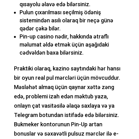
qısayolu əlavə edə bilərsiniz.
Pulun çıxarılması seçilmiş ödəniş
sistemindən asılı olaraq bir neçə günə
qədər çəkə bilər.
Pin-up casino nədir, hakkında ətraflı
məlumat əldə etmək üçün aşağıdaki
cədvəldən baxa bilərsiniz.
Praktiki olaraq, kazino saytındaki hər hansı
bir oyun real pul mərcləri üçün mövcuddur.
Məsləhət almaq üçün qaynar xəttə zəng
edə, problemi izah edən məktub yaza,
onlayn çat vasitəsilə əlaqə saxlaya və ya
Telegram botundan istifadə edə bilərsiniz.
Bukmeker kontorunun Pin-Up artan
bonuslar və səxavətli pulsuz mərclər ilə e-