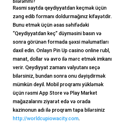
bilərəmmi?
Rəsmi saytda qeydiyyatdan keçmək üçün
zəng edib formanı doldurmağınız kifayətdir.
Bunu etmək üçün əsas səhifədəki
“Qeydiyyatdan keç” düyməsini basın və
sonra görünən formada şəxsi məlumatları
daxil edin. Onlayn Pin Up casino online rubl,
manat, dollar və avro ilə mərc etmək imkanı
verir. Qeydiyyat zamanı valyutanı seçə
bilərsiniz, bundan sonra onu dəyişdirmək
mümkün deyil. Mobil proqramı yükləmək
üçün rəsmi App Store və Play Market
mağazalarını ziyarət edə və orada
kazinonun adı ilə proqram tapa bilərsiniz
http://worldcupiowacity.com
.