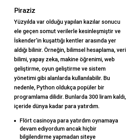
Piraziz
Yüzyılda var olduğu yapılan kazılar sonucu
ele geçen somut verilerle kesinleşmiştir ve
İskender’in kuşattığı kentler arasında yer
aldığı bilinir. Örneğin, bilimsel hesaplama, veri
bilimi, yapay zeka, makine öğrenimi, web
geliştirme, oyun geliştirme ve sistem
yönetimi gibi alanlarda kullanılabilir. Bu
nedenle, Python oldukça popüler bir
programlama dilidir. Bunlarda 300 liram kaldı,
içeride dünya kadar para yatırdım.
Flört casinoya para yatırdım oynamaya
devam ediyordum ancak hiçbir
bilgilendirme yapmadan siteye