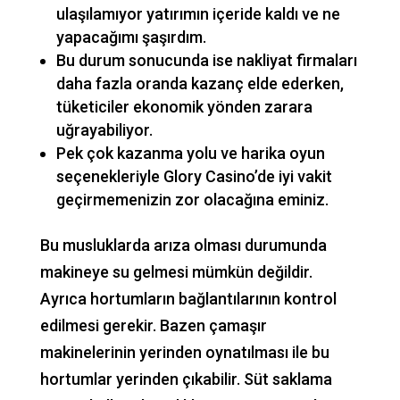
ulaşılamıyor yatırımın içeride kaldı ve ne
yapacağımı şaşırdım.
Bu durum sonucunda ise nakliyat firmaları
daha fazla oranda kazanç elde ederken,
tüketiciler ekonomik yönden zarara
uğrayabiliyor.
Pek çok kazanma yolu ve harika oyun
seçenekleriyle Glory Casino’de iyi vakit
geçirmemenizin zor olacağına eminiz.
Bu musluklarda arıza olması durumunda
makineye su gelmesi mümkün değildir.
Ayrıca hortumların bağlantılarının kontrol
edilmesi gerekir. Bazen çamaşır
makinelerinin yerinden oynatılması ile bu
hortumlar yerinden çıkabilir. Süt saklama