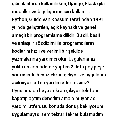
gibi alanlarda kullanılırken, Django, Flask gibi
modüller web geliştirme için kullanılır.
Python, Guido van Rossum tarafından 1991
yılında geliştirilen, açık kaynaklı ve genel
amaçlı bir programlama dilidir. Bu dil, basit
ve anlaşılır sözdizimi ile programcıların
kodlarını hızlı ve verimli bir şekilde
yazmalarına yardımcı olur. Uygulamanız
yüklü en son ödeme yaptım 2 defa peş peşe
sonrasında beyaz ekran geliyor ve uygulama
açılmıyor lütfen yardım eder misiniz?
Uygulamada beyaz ekran çıkıyor telefonu
kapatıp açtım denedim ama olmuyor acil
yardım lütfen. Bu konuda dönüş bekliyorum
uygulamayı silsem tekrar tekrar bulamadım