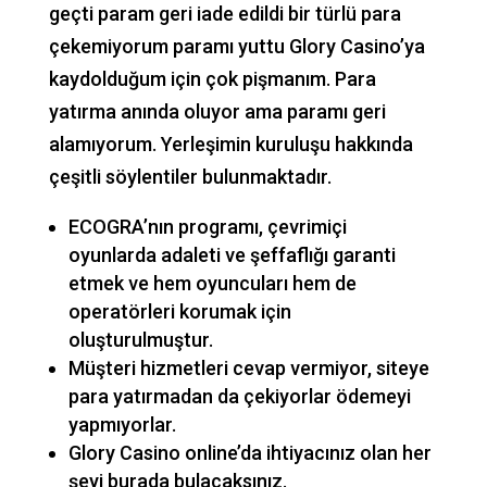
geçti param geri iade edildi bir türlü para
çekemiyorum paramı yuttu Glory Casino’ya
kaydolduğum için çok pişmanım. Para
yatırma anında oluyor ama paramı geri
alamıyorum. Yerleşimin kuruluşu hakkında
çeşitli söylentiler bulunmaktadır.
ECOGRA’nın programı, çevrimiçi
oyunlarda adaleti ve şeffaflığı garanti
etmek ve hem oyuncuları hem de
operatörleri korumak için
oluşturulmuştur.
Müşteri hizmetleri cevap vermiyor, siteye
para yatırmadan da çekiyorlar ödemeyi
yapmıyorlar.
Glory Casino online’da ihtiyacınız olan her
şeyi burada bulacaksınız.