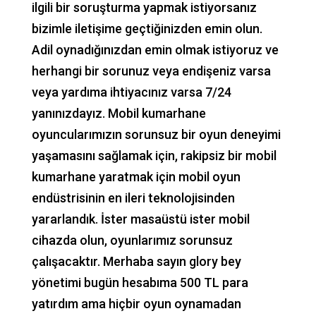
ilgili bir soruşturma yapmak istiyorsanız
bizimle iletişime geçtiğinizden emin olun.
Adil oynadığınızdan emin olmak istiyoruz ve
herhangi bir sorunuz veya endişeniz varsa
veya yardıma ihtiyacınız varsa 7/24
yanınızdayız. Mobil kumarhane
oyuncularımızın sorunsuz bir oyun deneyimi
yaşamasını sağlamak için, rakipsiz bir mobil
kumarhane yaratmak için mobil oyun
endüstrisinin en ileri teknolojisinden
yararlandık. İster masaüstü ister mobil
cihazda olun, oyunlarımız sorunsuz
çalışacaktır. Merhaba sayın glory bey
yönetimi bugün hesabıma 500 TL para
yatırdım ama hiçbir oyun oynamadan