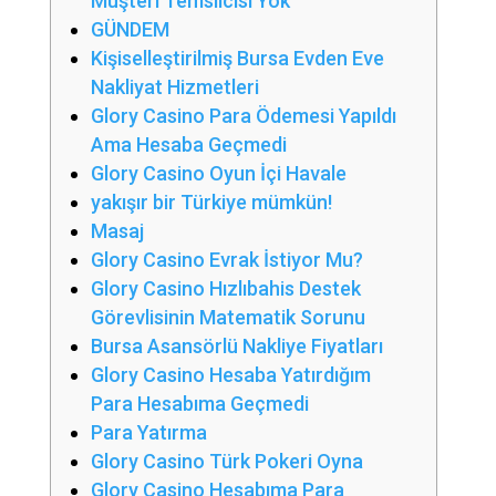
Müşteri Temsilcisi Yok
GÜNDEM
Kişiselleştirilmiş Bursa Evden Eve
Nakliyat Hizmetleri
Glory Casino Para Ödemesi Yapıldı
Ama Hesaba Geçmedi
Glory Casino Oyun İçi Havale
yakışır bir Türkiye mümkün!
Masaj
Glory Casino Evrak İstiyor Mu?
Glory Casino Hızlıbahis Destek
Görevlisinin Matematik Sorunu
Bursa Asansörlü Nakliye Fiyatları
Glory Casino Hesaba Yatırdığım
Para Hesabıma Geçmedi
Para Yatırma
Glory Casino Türk Pokeri Oyna
Glory Casino Hesabıma Para