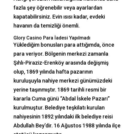
fazla şey öğrenebilir veya ayarlardan
kapatabilirsiniz. Evin ısısı kadar, evdeki
havanın da temizliği önemli.
Glory Casino Para İadesi Yapılmadı
Yüklediğim bonusları para attığımda, önce
para veriyor. Bölgenin merkezi zamanla
Şıhlı-Piraziz-Erenköy arasında değişmiş
olup, 1869 yılında hafta pazarının
kuruluşuyla nahiye merkezi günümüzdeki
yerine taşınmıştır. 1869 tarihli resmi bir
kararla Cuma günü “Abdal İskele Pazarı”
kurulmuştur. Belediye teşkilatı kurulan
nahiyesinin 1892 yılındaki ilk belediye reisi
Abdullah Bey’dir. 16 Ağustos 1988 yılında ilçe