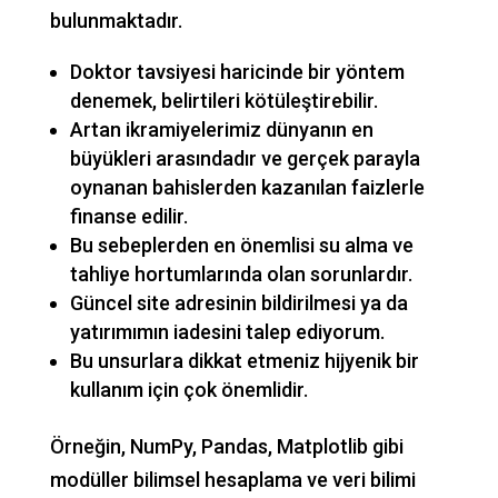
bulunmaktadır.
Doktor tavsiyesi haricinde bir yöntem
denemek, belirtileri kötüleştirebilir.
Artan ikramiyelerimiz dünyanın en
büyükleri arasındadır ve gerçek parayla
oynanan bahislerden kazanılan faizlerle
finanse edilir.
Bu sebeplerden en önemlisi su alma ve
tahliye hortumlarında olan sorunlardır.
Güncel site adresinin bildirilmesi ya da
yatırımımın iadesini talep ediyorum.
Bu unsurlara dikkat etmeniz hijyenik bir
kullanım için çok önemlidir.
Örneğin, NumPy, Pandas, Matplotlib gibi
modüller bilimsel hesaplama ve veri bilimi