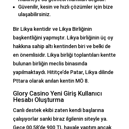
Güvenilir, kesin ve hızlı çözümler için bize
ulaşabilirsiniz.
Bir Likya kentidir ve Likya Birliğinin
başkentliğini yapmıştır. Likya birliğinin üç oy
hakkına sahip altı kentinden biri ve belki de
en önemlisidir. Likya birliği toplantıları kentte
bulunan birliğin meclis binasında
yapılmaktaydı. Hititçe’de Patar, Likya dilinde
Pttara olarak anılan kentin MÖ 8.
Glory Casino Yeni Giriş Kullanıcı
Hesabı Oluşturma
Canlı destek ekibi zaten kendi başlarına
çalışıyorlar sanki biraz ilgilenin siteyle ya.
Gece 00.58’de 900 TL havale yaptım ancak