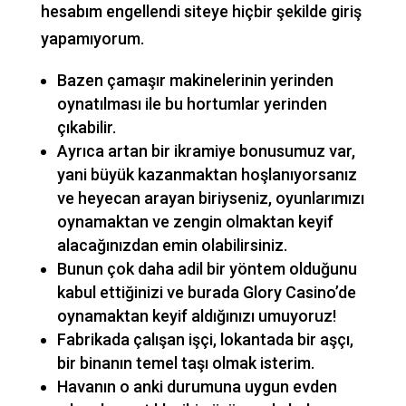
hesabım engellendi siteye hiçbir şekilde giriş
yapamıyorum.
Bazen çamaşır makinelerinin yerinden
oynatılması ile bu hortumlar yerinden
çıkabilir.
Ayrıca artan bir ikramiye bonusumuz var,
yani büyük kazanmaktan hoşlanıyorsanız
ve heyecan arayan biriyseniz, oyunlarımızı
oynamaktan ve zengin olmaktan keyif
alacağınızdan emin olabilirsiniz.
Bunun çok daha adil bir yöntem olduğunu
kabul ettiğinizi ve burada Glory Casino’de
oynamaktan keyif aldığınızı umuyoruz!
Fabrikada çalışan işçi, lokantada bir aşçı,
bir binanın temel taşı olmak isterim.
Havanın o anki durumuna uygun evden