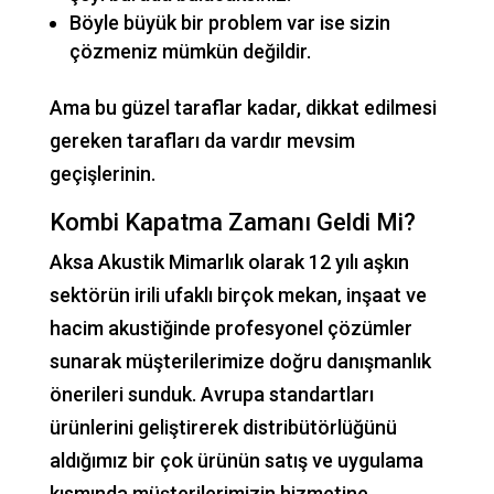
Böyle büyük bir problem var ise sizin
çözmeniz mümkün değildir.
Ama bu güzel taraflar kadar, dikkat edilmesi
gereken tarafları da vardır mevsim
geçişlerinin.
Kombi Kapatma Zamanı Geldi Mi?
Aksa Akustik Mimarlık olarak 12 yılı aşkın
sektörün irili ufaklı birçok mekan, inşaat ve
hacim akustiğinde profesyonel çözümler
sunarak müşterilerimize doğru danışmanlık
önerileri sunduk. Avrupa standartları
ürünlerini geliştirerek distribütörlüğünü
aldığımız bir çok ürünün satış ve uygulama
kısmında müşterilerimizin hizmetine