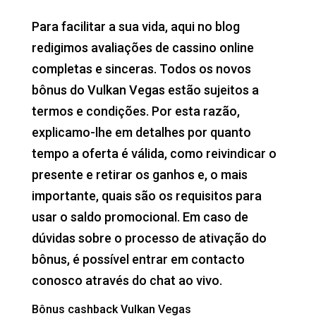
Para facilitar a sua vida, aqui no blog
redigimos avaliações de cassino online
completas e sinceras. Todos os novos
bônus do Vulkan Vegas estão sujeitos a
termos e condições. Por esta razão,
explicamo-lhe em detalhes por quanto
tempo a oferta é válida, como reivindicar o
presente e retirar os ganhos e, o mais
importante, quais são os requisitos para
usar o saldo promocional. Em caso de
dúvidas sobre o processo de ativação do
bônus, é possível entrar em contacto
conosco através do chat ao vivo.
Bônus cashback Vulkan Vegas