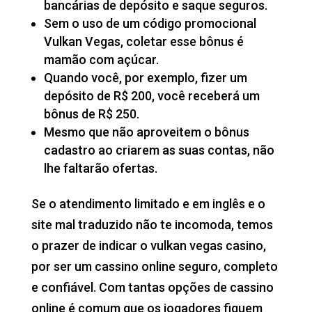
bancárias de depósito e saque seguros.
Sem o uso de um código promocional
Vulkan Vegas, coletar esse bônus é
mamão com açúcar.
Quando você, por exemplo, fizer um
depósito de R$ 200, você receberá um
bônus de R$ 250.
Mesmo que não aproveitem o bônus
cadastro ao criarem as suas contas, não
lhe faltarão ofertas.
Se o atendimento limitado e em inglês e o
site mal traduzido não te incomoda, temos
o prazer de indicar o vulkan vegas casino,
por ser um cassino online seguro, completo
e confiável. Com tantas opções de cassino
online é comum que os jogadores fiquem