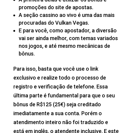
promoções do site de apostas.
A seção cassino ao vivo é uma das mais
procuradas do Vulkan Vegas.
E para você, como apostador, a diversão
vai ser ainda melhor, com temas variados
nos jogos, e até mesmo mecânicas de
bônus.
Para isso, basta que você use o link
exclusivo e realize todo o processo de
registro e verificação de telefone. Essa
última parte é fundamental para que o seu
bônus de R$125 (25€) seja creditado
imediatamente a sua conta. Porém o
atendimento inteiro não foi traduzido e
está em inglês, o atendente inclusive. E este