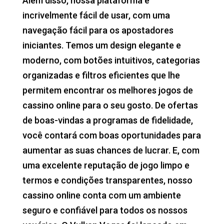
Além disso, nossa plataforma é
incrivelmente fácil de usar, com uma
navegação fácil para os apostadores
iniciantes. Temos um design elegante e
moderno, com botões intuitivos, categorias
organizadas e filtros eficientes que lhe
permitem encontrar os melhores jogos de
cassino online para o seu gosto. De ofertas
de boas-vindas a programas de fidelidade,
você contará com boas oportunidades para
aumentar as suas chances de lucrar. E, com
uma excelente reputação de jogo limpo e
termos e condições transparentes, nosso
cassino online conta com um ambiente
seguro e confiável para todos os nossos