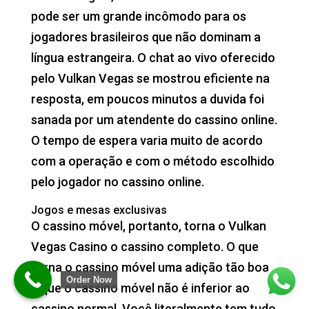
pode ser um grande incômodo para os
jogadores brasileiros que não dominam a
língua estrangeira. O chat ao vivo oferecido
pelo Vulkan Vegas se mostrou eficiente na
resposta, em poucos minutos a duvida foi
sanada por um atendente do cassino online.
O tempo de espera varia muito de acordo
com a operação e com o método escolhido
pelo jogador no cassino online.
Jogos e mesas exclusivas
O cassino móvel, portanto, torna o Vulkan
Vegas Casino o cassino completo. O que
torna o cassino móvel uma adição tão boa
Order Now
é que o cassino móvel não é inferior ao
cassino normal. Você literalmente tem tudo