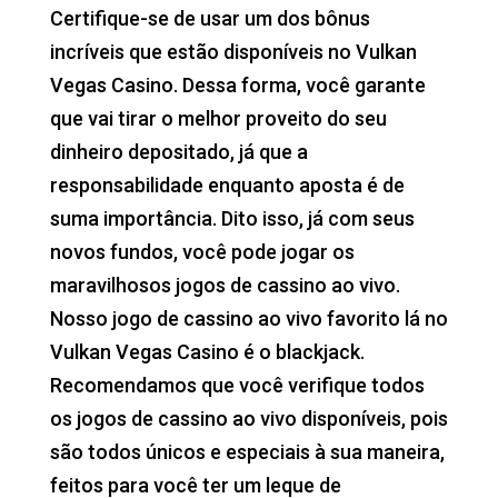
Certifique-se de usar um dos bônus
incríveis que estão disponíveis no Vulkan
Vegas Casino. Dessa forma, você garante
que vai tirar o melhor proveito do seu
dinheiro depositado, já que a
responsabilidade enquanto aposta é de
suma importância. Dito isso, já com seus
novos fundos, você pode jogar os
maravilhosos jogos de cassino ao vivo.
Nosso jogo de cassino ao vivo favorito lá no
Vulkan Vegas Casino é o blackjack.
Recomendamos que você verifique todos
os jogos de cassino ao vivo disponíveis, pois
são todos únicos e especiais à sua maneira,
feitos para você ter um leque de