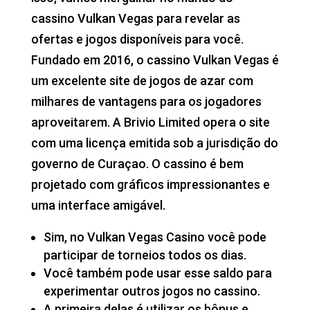
cassino Vulkan Vegas para revelar as
ofertas e jogos disponíveis para você.
Fundado em 2016, o cassino Vulkan Vegas é
um excelente site de jogos de azar com
milhares de vantagens para os jogadores
aproveitarem. A Brivio Limited opera o site
com uma licença emitida sob a jurisdição do
governo de Curaçao. O cassino é bem
projetado com gráficos impressionantes e
uma interface amigável.
Sim, no Vulkan Vegas Casino você pode
participar de torneios todos os dias.
Você também pode usar esse saldo para
experimentar outros jogos no cassino.
A primeira delas é utilizar os bônus e