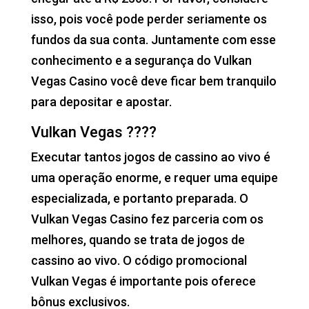
isso, pois você pode perder seriamente os
fundos da sua conta. Juntamente com esse
conhecimento e a segurança do Vulkan
Vegas Casino você deve ficar bem tranquilo
para depositar e apostar.
Vulkan Vegas ????️
Executar tantos jogos de cassino ao vivo é
uma operação enorme, e requer uma equipe
especializada, e portanto preparada. O
Vulkan Vegas Casino fez parceria com os
melhores, quando se trata de jogos de
cassino ao vivo. O código promocional
Vulkan Vegas é importante pois oferece
bônus exclusivos.