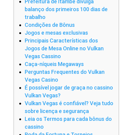
Prefeitura de Itambé divulga
balanço dos primeiros 100 dias de
trabalho
Condições de Bônus
Jogos e mesas exclusivas
Principais Características dos
Jogos de Mesa Online no Vulkan
Vegas Cassino
Caça-níqueis Megaways
Perguntas Frequentes do Vulkan
Vegas Casino
É possível jogar de graça no cassino
Vulkan Vegas?
Vulkan Vegas é confiável? Veja tudo
sobre licença e segurança
Leia os Termos para cada bônus do
cassino
Roda da Fortuna e Torneios