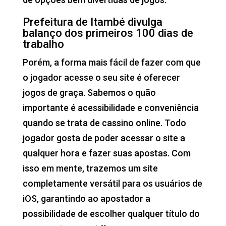
Prefeitura de Itambé divulga
balanço dos primeiros 100 dias de
trabalho
Porém, a forma mais fácil de fazer com que
o jogador acesse o seu site é oferecer
jogos de graça. Sabemos o quão
importante é acessibilidade e conveniência
quando se trata de cassino online. Todo
jogador gosta de poder acessar o site a
qualquer hora e fazer suas apostas. Com
isso em mente, trazemos um site
completamente versátil para os usuários de
iOS, garantindo ao apostador a
possibilidade de escolher qualquer título do