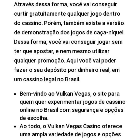
Através dessa forma, você vai conseguir
curtir gratuitamente qualquer jogo dentro
do cassino. Porém, também existe a versão
de demonstração dos jogos de caça-níquel.
Dessa forma, você vai conseguir jogar sem
ter que apostar, e nem mesmo utilizar
qualquer promoção. Aqui você vai poder
fazer o seu depósito por dinheiro real, em
um cassino legal no Brasil.
Bem-vindo ao Vulkan Vegas, o site para
quem quer experimentar jogos de cassino
online no Brasil com segurança e opções
de escolha.
Ao todo, o Vulkan Vegas Casino oferece
uma ampla variedade de jogos e opções