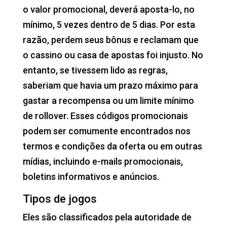
o valor promocional, deverá aposta-lo, no
mínimo, 5 vezes dentro de 5 dias. Por esta
razão, perdem seus bônus e reclamam que
o cassino ou casa de apostas foi injusto. No
entanto, se tivessem lido as regras,
saberiam que havia um prazo máximo para
gastar a recompensa ou um limite mínimo
de rollover. Esses códigos promocionais
podem ser comumente encontrados nos
termos e condições da oferta ou em outras
mídias, incluindo e-mails promocionais,
boletins informativos e anúncios.
Tipos de jogos
Eles são classificados pela autoridade de