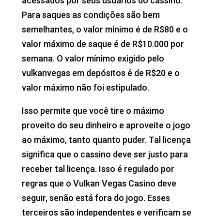
acessados por seus usuários do cassino.
Para saques as condições são bem
semelhantes, o valor mínimo é de R$80 e o
valor máximo de saque é de R$10.000 por
semana. O valor mínimo exigido pelo
vulkanvegas em depósitos é de R$20 e o
valor máximo não foi estipulado.
Isso permite que você tire o máximo
proveito do seu dinheiro e aproveite o jogo
ao máximo, tanto quanto puder. Tal licença
significa que o cassino deve ser justo para
receber tal licença. Isso é regulado por
regras que o Vulkan Vegas Casino deve
seguir, senão está fora do jogo. Esses
terceiros são independentes e verificam se