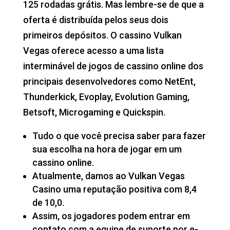
125 rodadas grátis. Mas lembre-se de que a
oferta é distribuída pelos seus dois
primeiros depósitos. O cassino Vulkan
Vegas oferece acesso a uma lista
interminável de jogos de cassino online dos
principais desenvolvedores como NetEnt,
Thunderkick, Evoplay, Evolution Gaming,
Betsoft, Microgaming e Quickspin.
Tudo o que você precisa saber para fazer
sua escolha na hora de jogar em um
cassino online.
Atualmente, damos ao Vulkan Vegas
Casino uma reputação positiva com 8,4
de 10,0.
Assim, os jogadores podem entrar em
contato com a equipe de suporte por e-