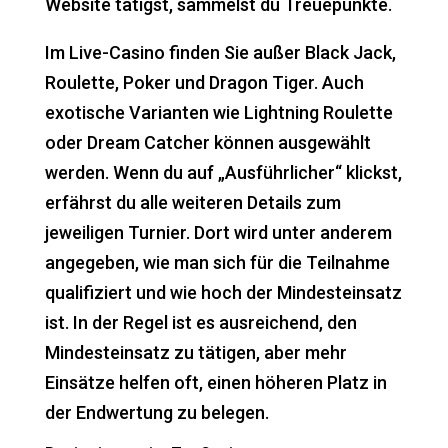
Website tätigst, sammelst du Treuepunkte.
Im Live-Casino finden Sie außer Black Jack,
Roulette, Poker und Dragon Tiger. Auch
exotische Varianten wie Lightning Roulette
oder Dream Catcher können ausgewählt
werden. Wenn du auf „Ausführlicher“ klickst,
erfährst du alle weiteren Details zum
jeweiligen Turnier. Dort wird unter anderem
angegeben, wie man sich für die Teilnahme
qualifiziert und wie hoch der Mindesteinsatz
ist. In der Regel ist es ausreichend, den
Mindesteinsatz zu tätigen, aber mehr
Einsätze helfen oft, einen höheren Platz in
der Endwertung zu belegen.