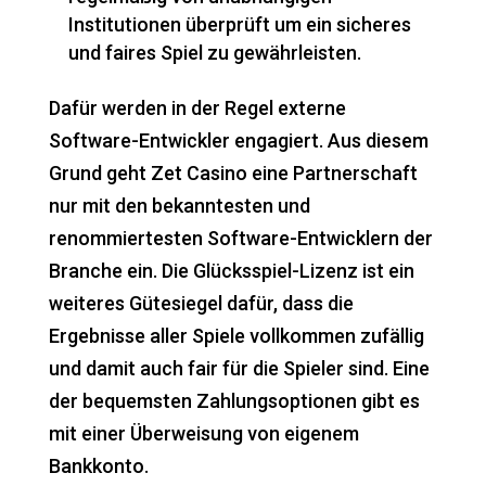
Institutionen überprüft um ein sicheres
und faires Spiel zu gewährleisten.
Dafür werden in der Regel externe
Software-Entwickler engagiert. Aus diesem
Grund geht Zet Casino eine Partnerschaft
nur mit den bekanntesten und
renommiertesten Software-Entwicklern der
Branche ein. Die Glücksspiel-Lizenz ist ein
weiteres Gütesiegel dafür, dass die
Ergebnisse aller Spiele vollkommen zufällig
und damit auch fair für die Spieler sind. Eine
der bequemsten Zahlungsoptionen gibt es
mit einer Überweisung von eigenem
Bankkonto.