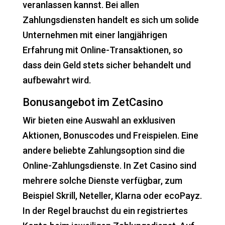
veranlassen kannst. Bei allen
Zahlungsdiensten handelt es sich um solide
Unternehmen mit einer langjährigen
Erfahrung mit Online-Transaktionen, so
dass dein Geld stets sicher behandelt und
aufbewahrt wird.
Bonusangebot im ZetCasino
Wir bieten eine Auswahl an exklusiven
Aktionen, Bonuscodes und Freispielen. Eine
andere beliebte Zahlungsoption sind die
Online-Zahlungsdienste. In Zet Casino sind
mehrere solche Dienste verfügbar, zum
Beispiel Skrill, Neteller, Klarna oder ecoPayz.
In der Regel brauchst du ein registriertes