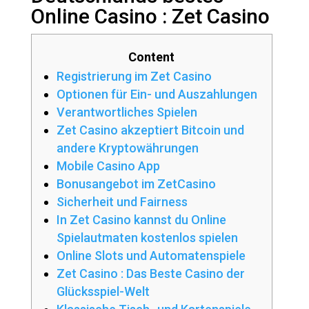
Online Casino : Zet Casino
Content
Registrierung im Zet Casino
Optionen für Ein- und Auszahlungen
Verantwortliches Spielen
Zet Casino akzeptiert Bitcoin und
andere Kryptowährungen
Mobile Casino App
Bonusangebot im ZetCasino
Sicherheit und Fairness
In Zet Casino kannst du Online
Spielautmaten kostenlos spielen
Online Slots und Automatenspiele
Zet Casino : Das Beste Casino der
Glücksspiel-Welt