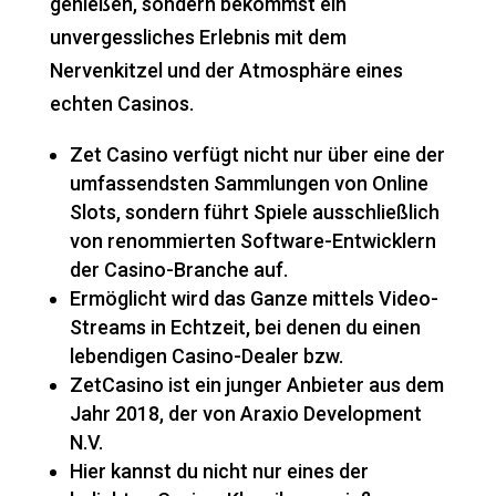
genießen, sondern bekommst ein
unvergessliches Erlebnis mit dem
Nervenkitzel und der Atmosphäre eines
echten Casinos.
Zet Casino verfügt nicht nur über eine der
umfassendsten Sammlungen von Online
Slots, sondern führt Spiele ausschließlich
von renommierten Software-Entwicklern
der Casino-Branche auf.
Ermöglicht wird das Ganze mittels Video-
Streams in Echtzeit, bei denen du einen
lebendigen Casino-Dealer bzw.
ZetCasino ist ein junger Anbieter aus dem
Jahr 2018, der von Araxio Development
N.V.
Hier kannst du nicht nur eines der