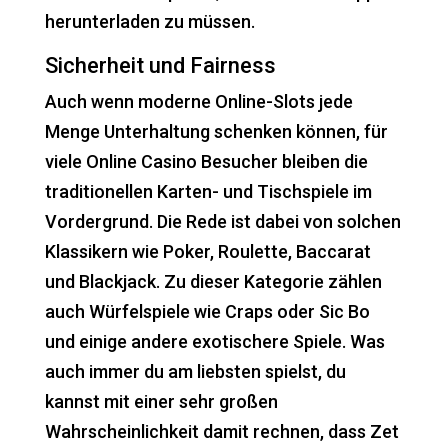
herunterladen zu müssen.
Sicherheit und Fairness
Auch wenn moderne Online-Slots jede
Menge Unterhaltung schenken können, für
viele Online Casino Besucher bleiben die
traditionellen Karten- und Tischspiele im
Vordergrund. Die Rede ist dabei von solchen
Klassikern wie Poker, Roulette, Baccarat
und Blackjack. Zu dieser Kategorie zählen
auch Würfelspiele wie Craps oder Sic Bo
und einige andere exotischere Spiele. Was
auch immer du am liebsten spielst, du
kannst mit einer sehr großen
Wahrscheinlichkeit damit rechnen, dass Zet